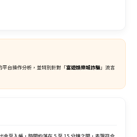
觀的平台操作分析，並特別針對「
富遊娛樂城詐騙
」流言
至入帳，時間約落在 5 至 15 分鐘之間，表現符合