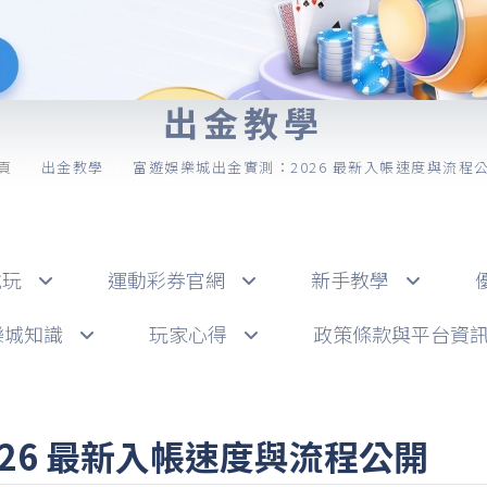
出金教學
頁
出金教學
富遊娛樂城出金實測：2026 最新入帳速度與流程
試玩
運動彩券官網
新手教學
樂城知識
玩家心得
政策條款與平台資
試玩，輕
【攻略大放送】從運
富遊娛樂城完整介紹
富遊
娛樂城的獨
動彩券官網轉戰
測：
富遊娛樂城登入教學
法
HOYA娛樂城的五大
實際
娛樂城客服怎麼
富遊娛樂城評價：真
關於我們｜RG富遊
26 最新入帳速度與流程公開
優勢
2026官方管
實儲值與提領實測心
樂城
富遊娛樂城APP下載
富遊
真人客服與安全
得公開，全方位揭密