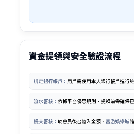
資金提領與安全驗證流程
綁定銀行帳戶：
用戶需使用本人銀行帳戶進行
流水審核：
依據平台優惠規則，提領前需確保
提交審核：
於會員後台輸入金額，
富游娛樂城