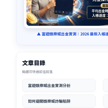
▲ 富遊娛樂城出金實測：2026 最新入
文章目錄
點選可快速前往段落
 富遊娛樂城出金實測分析 
 如何避開娛樂城詐騙陷阱 