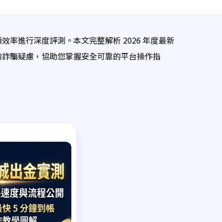
值教
常見問題｜RG富遊
解析
富遊娛樂城新手指南
分鐘
樂城
遊戲指南｜RG富遊
效率進行深度評測。本文完整解析 2026 年度最新
樂城
的詐騙疑慮，協助您掌握安全可靠的平台操作指
存提款幫助｜RG富
娛樂城
服務條款｜RG富遊
樂城
隱私政策｜RG富遊
樂城