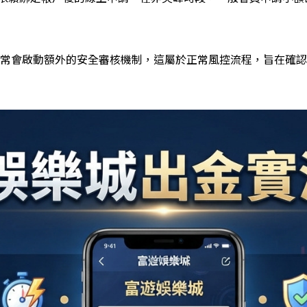
通常會啟動額外的安全審核機制，這屬於正常風控流程，旨在確